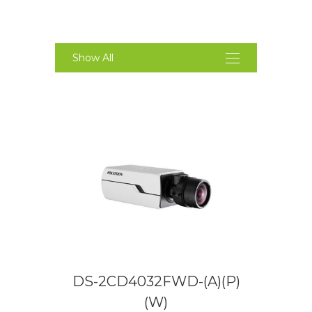
Show All
DS-2CD4032FWD-(A)(P)
(W)